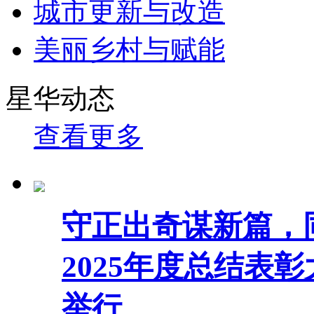
城市更新与改造
美丽乡村与赋能
星华动态
查看更多
守正出奇谋新篇，同
2025年度总结表彰
举行