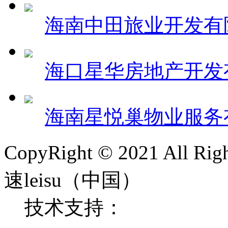
海南中田旅业开发有
海口星华房地产开发
海南星悦巢物业服务
CopyRight © 2021 All
速leisu（中国）
技术支持：