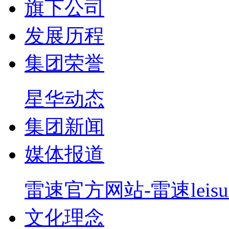
旗下公司
发展历程
集团荣誉
星华动态
集团新闻
媒体报道
雷速官方网站-雷速lei
文化理念