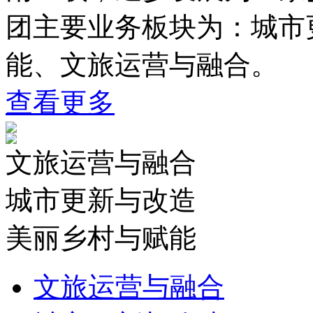
团主要业务板块为：城市
能、文旅运营与融合。
查看更多
文旅运营与融合
城市更新与改造
美丽乡村与赋能
文旅运营与融合