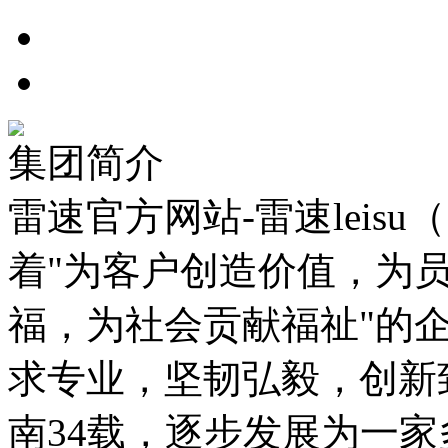
集团简介
雷速官方网站-雷速leisu
着"为客户创造价值，为
福，为社会贡献福祉"的
求专业，坚韧弘毅，创新
南34载，逐步发展为一